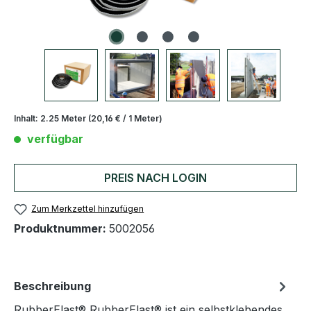
Inhalt:
2.25 Meter
(20,16 € / 1 Meter)
verfügbar
PREIS NACH LOGIN
Zum Merkzettel hinzufügen
Produktnummer:
5002056
Beschreibung
RubberElast® RubberElast® ist ein selbstklebendes,