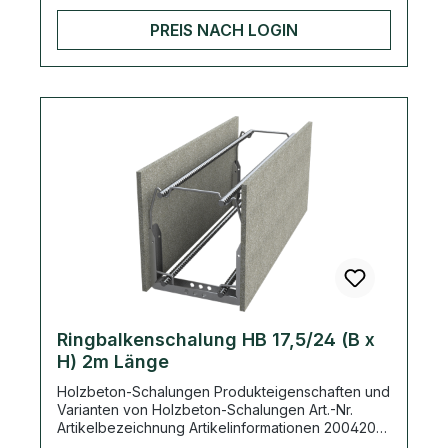
Palette 2004160 Deckenrandschalung HB Typ 25
180 m / Palette 2004166 Ringbalkenschalung HB
PREIS NACH LOGIN
Typ 11,5/24 (B x H) 104 m / Palette 2004169
Ringbalkenschalung HB Typ 17,5/24 (B x H) 96 m /
Palette 2004170 Ringbalkenschalung HB Typ
24/24 (B x H) 84 m / Palette 2004222
Sturzschalung HB 17,5/24 (B x H) 80 m / Palette
2004223 Sturzschalung HB 24/24 (B x H) 60 m /
Palette 2002052 Vario Schalklammer verzinkt für
Mauerwerk von 11,5 - 36,5 cm (25 Stück / Bund)
Ringbalkenschalung HB 17,5/24 (B x
H) 2m Länge
Holzbeton-Schalungen Produkteigenschaften und
Varianten von Holzbeton-Schalungen Art.-Nr.
Artikelbezeichnung Artikelinformationen 2004206
Deckenrandschalung HB Typ 20 216 m / Palette