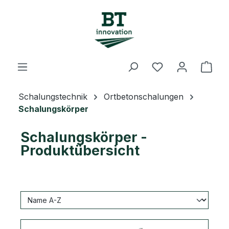
Zum Hauptinhalt springen
Du hast 0 Prod
Ware
Schalungstechnik
Ortbetonschalungen
Schalungskörper
Schalungskörper -
Produktübersicht