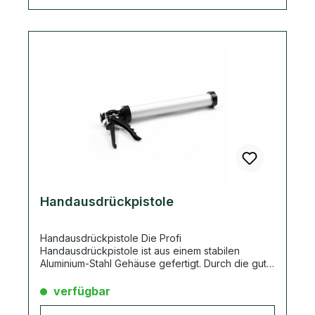
Handausdrückpistole
Handausdrückpistole Die Profi
Handausdrückpistole ist aus einem stabilen
Aluminium-Stahl Gehäuse gefertigt. Durch die gute
Verarbeitung wird ein zuverlässiger und
gleichmäßiger Materialfluss gewährleistet.
verfügbar
Anwendungsanleitung am Beispiel InnoElast® Der
Untergrund muss fettfrei, sauber und tragfähig