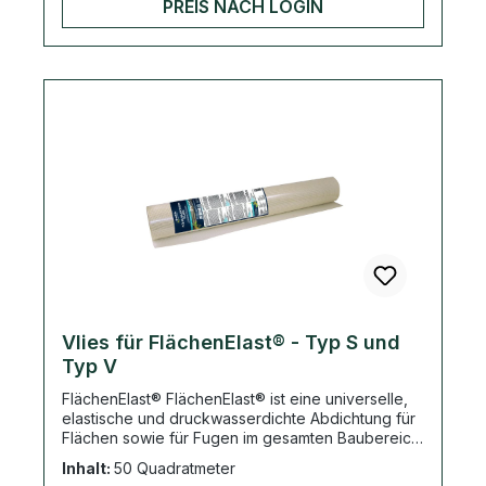
PREIS NACH LOGIN
sein. Der Untergrund darf feucht sein, ein
Haftgrund ist in der Regel nicht erforderlich.
Hinterfüllmaterial einbringen (verhindert 3-
Flankenhaftung, spart Material). Fugen sollten
ausreichend stark bzw. breit sein >10 mm,
maximale Breite liegt bei 5 cm InnoElast® wird in
600 ml Schlauchbeuteln angeboten und mittels
Schlauchbeutelpistole gleichmäßig in die Fuge
verfüllt. Dichtstoff glatt abziehen und aushärten
lassen. Die Durchhärtezeit ist von der Temperatur
und der Feuchtigkeit abhängig. Achtung!!! Bei
Verwendung von Trennmitteln dürfen diese nicht
wasserbasiert sein.
Vlies für FlächenElast® - Typ S und
Typ V
FlächenElast® FlächenElast® ist eine universelle,
elastische und druckwasserdichte Abdichtung für
Flächen sowie für Fugen im gesamten Baubereich
gegen drückendes Wasser. Der einkomponentige
Inhalt:
50 Quadratmeter
Dichtstoff kann im Innen- und Außenbereich