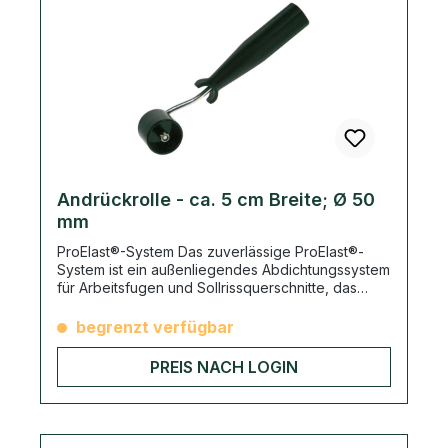
Andrückrolle - ca. 5 cm Breite; Ø 50
mm
ProElast®-System Das zuverlässige ProElast®-
System ist ein außenliegendes Abdichtungssystem
für Arbeitsfugen und Sollrissquerschnitte, das
hohem Wasserdruck widersteht. Das geprüfte
ProElast®-System ist ein einfach zu
begrenzt verfügbar
verarbeitendes, 2-teiliges Abdichtungssystem. Es
besteht aus der widerstandsfähigen ProElast®
PREIS NACH LOGIN
EPDM Folie und den haftstarken InnoElast® Kleb-
und Dichtstoffen. Das ProElast®-System ist eine
außenliegende, streifenförmige Abdichtung von
Arbeits und Sollrissfugen. Das System zeichnet