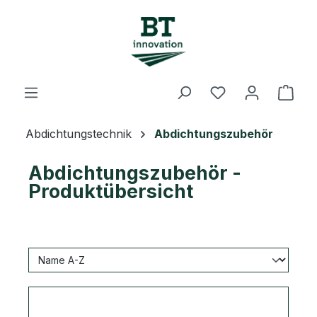
Zum Hauptinhalt springen
Du hast 0 Prod
Ware
Abdichtungstechnik
Abdichtungszubehör
Abdichtungszubehör -
Produktübersicht