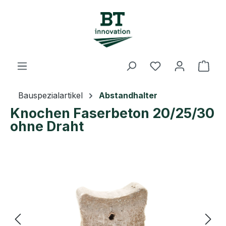
Zum Hauptinhalt springen
Du hast 0 Prod
Ware
Bauspezialartikel
Abstandhalter
Knochen Faserbeton 20/25/30
ohne Draht
Bildergalerie überspringen