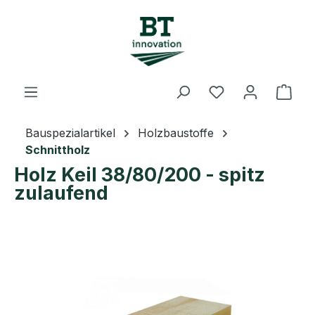
Zum Hauptinhalt springen
Du hast 0 Prod
Ware
Bauspezialartikel
Holzbaustoffe
Schnittholz
Holz Keil 38/80/200 - spitz
zulaufend
Bildergalerie überspringen