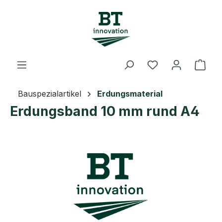
Zum Hauptinhalt springen
Du hast 0 Prod
Ware
Bauspezialartikel
Erdungsmaterial
Erdungsband 10 mm rund A4
Bildergalerie überspringen