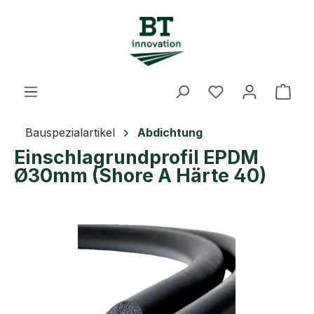
Zum Hauptinhalt springen
Du hast 0 Prod
Ware
Bauspezialartikel
Abdichtung
Einschlagrundprofil EPDM
Ø30mm (Shore A Härte 40)
Bildergalerie überspringen