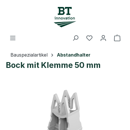
Zum Hauptinhalt springen
Du hast 0 Prod
Ware
Bauspezialartikel
Abstandhalter
Bock mit Klemme 50 mm
Bildergalerie überspringen