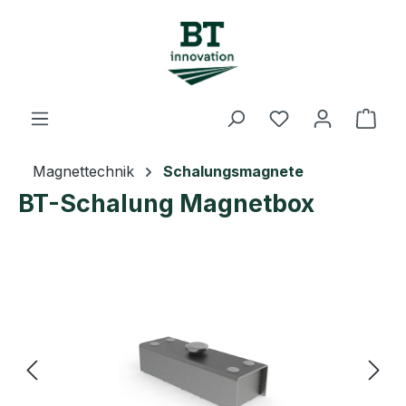
Zum Hauptinhalt springen
Du hast 0 Prod
Ware
Magnettechnik
Schalungsmagnete
BT-Schalung Magnetbox
Bildergalerie überspringen